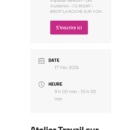
FAQ
Impasse Newton – Les
Oudairies – CS 80267 –
85007 LA ROCHE SUR YON
S'inscrire ici
DATE
17 Fév 2026
HEURE
9 h 00 min - 10 h 00
min
Atelier Travail sur