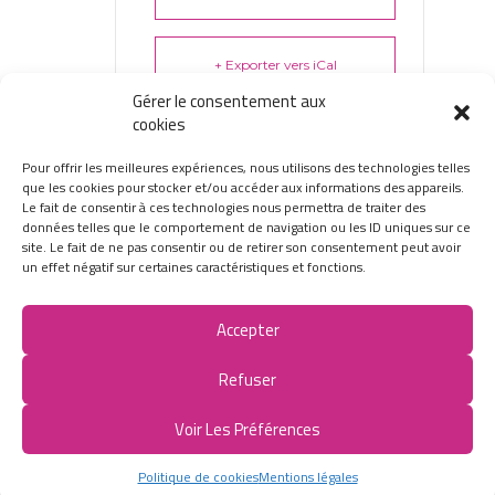
+ Exporter vers iCal
Gérer le consentement aux
cookies
Pour offrir les meilleures expériences, nous utilisons des technologies telles
que les cookies pour stocker et/ou accéder aux informations des appareils.
Le fait de consentir à ces technologies nous permettra de traiter des
données telles que le comportement de navigation ou les ID uniques sur ce
site. Le fait de ne pas consentir ou de retirer son consentement peut avoir
un effet négatif sur certaines caractéristiques et fonctions.
Mentions légales
Protection des données
contact@restev.fr
Accepter
Membre du réseau
Refuser
2018 © RESTEV : Réseau Santé au Travail
Voir Les Préférences
d'Entreprises de Vendée
Réalisation
Agence Morgane
Politique de cookies
Mentions légales